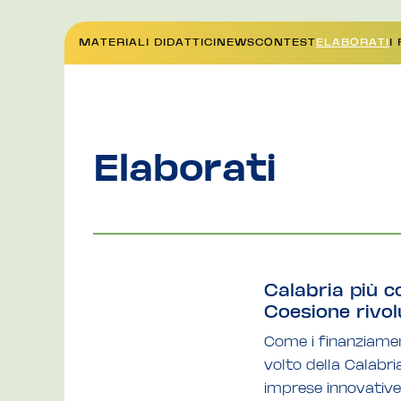
MATERIALI DIDATTICI
NEWS
CONTEST
ELABORATI
I
Elaborati
Calabria più c
Coesione rivol
Come i finanziamen
volto della Calabria
imprese innovative.