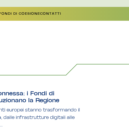
 FONDI DI COESIONE
CONTATTI
onnessa: i Fondi di
uzionano la Regione
ti europei stanno trasformando il
, dalle infrastrutture digitali alle
..