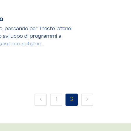
ta
 passando per Trieste: atenei
ello sviluppo di programmi a
sone con autismo...
1
2