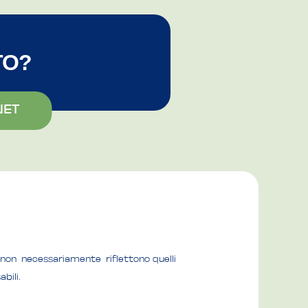
TO?
NET
 e non necessariamente riflettono quelli
bili.