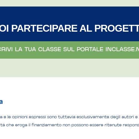
OI PARTECIPARE AL PROGET
CRIVI LA TUA CLASSE SUL PORTALE INCLASSE.
sta e le opinioni espressi sono tuttavia esclusivamente degli autori
rità che eroga il finanziamento non possono essere ritenute responsa