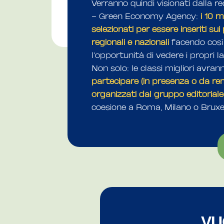
Verranno quindi visionati dalla 
– Green Economy Agency:
i 10 m
selezionati per essere inseriti sui p
regionali e nazionali
facendo così 
l’opportunità di vedere i propri lav
Non solo: le classi migliori avra
partecipare (in presenza o da rem
organizzati dal gruppo editoria
coesione a Roma, Milano o Bruxel
VU