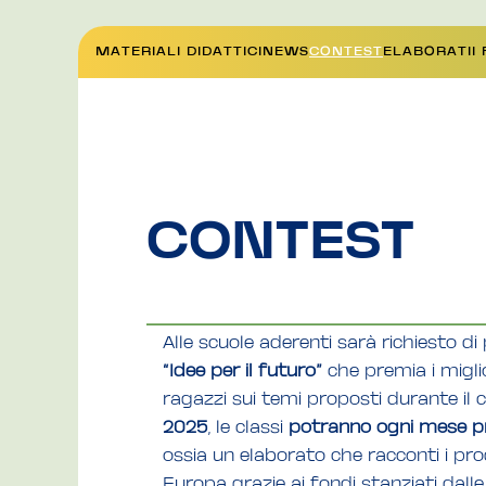
MATERIALI DIDATTICI
NEWS
CONTEST
ELABORATI
I
CONTEST
Alle scuole aderenti sarà richiesto di
“Idee per il futuro”
che premia i miglio
ragazzi sui temi proposti durante il 
2025
, le classi
potranno ogni mese pr
ossia un elaborato che racconti i proget
Europa grazie ai fondi stanziati dalle 