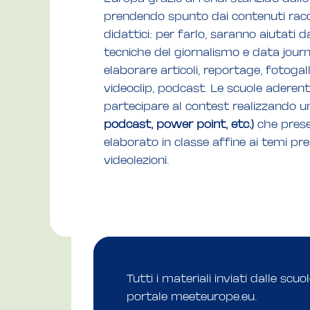
prendendo spunto dai contenuti racc
didattici: per farlo, saranno aiutati 
tecniche del giornalismo e data jou
elaborare articoli, reportage, fotogall
videoclip, podcast. Le scuole aderen
partecipare al contest realizzando 
podcast, power point, etc.)
che prese
elaborato in classe affine ai temi pr
videolezioni.
Tutti i materiali inviati dalle scu
portale meeteurope.eu.