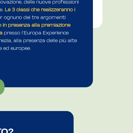
novazione, delle nuove professioni
ne
. Le 3 classi che realizzeranno i
r ognuno dei tre argomenti
 in presenza alla premiazione
a
presso l’Europa Experience
ezia, alla presenza delle più alte
ne ed europee.
TO?