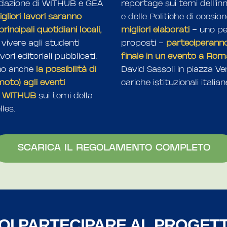
redazione di WITHUB e GEA
reportage sui temi dell’in
igliori lavori saranno
e delle Politiche di coesio
rincipali quotidiani locali,
migliori elaborati
– uno pe
vivere agli studenti
proposti –
parteciperanno
ori editoriali pubblicati.
finale in un evento a Rom
nno anche
la possibilità di
David Sassoli in piazza Ven
oto) agli eventi
cariche istituzionali italia
le WITHUB
sui temi della
les.
SCARICA IL REGOLAMENTO COMPLETO
OI PARTECIPARE AL PROGET