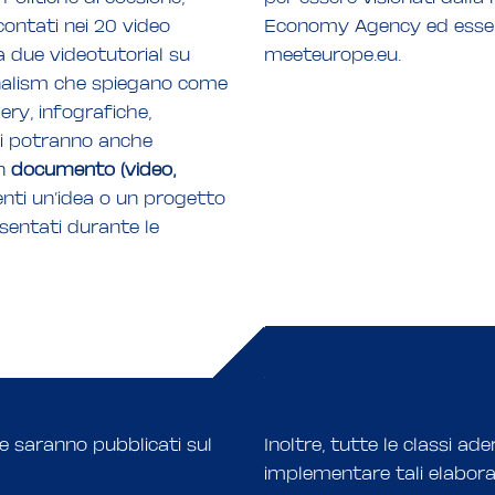
ontati nei 20 video
Economy Agency ed essere
da due videotutorial su
meeteurope.eu.
rnalism che spiegano come
ery, infografiche,
ti potranno anche
un
documento (video,
nti un’idea o un progetto
esentati durante le
ole saranno pubblicati sul
Inoltre, tutte le classi ad
implementare tali elabora