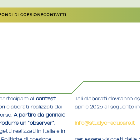
 FONDI DI COESIONE
CONTATTI
 partecipare al
contest
Tali elaborati dovranno es
ri elaborati realizzati dai
aprile 2025 al seguente in
corso.
A partire da gennaio
odurre un “observer”
,
info@studyo-educare.it
ti realizzati in Italia e in
Politiche di coesione,
per essere visionati dall